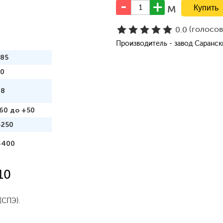
м
(голосо
0.0
Производитель - завод Саранс
185
50
98
60 до +50
+250
+400
10
(СПЭ).