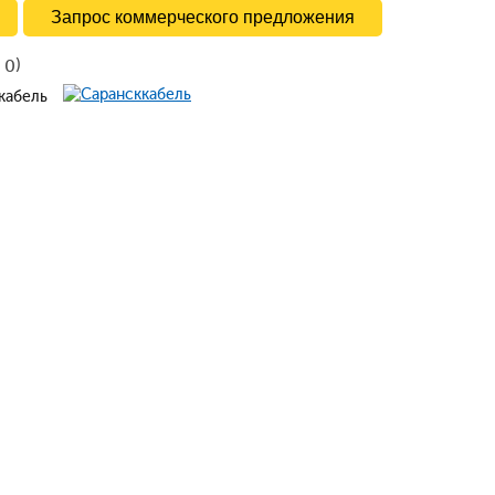
Запрос коммерческого предложения
в
)
0
ккабель