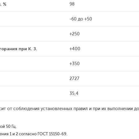
, %
98
-60 до +50
+250
орания при К. З.
+400
+350
2727
35,4
сит от соблюдения установленных правил и при их выполнении до
й 50 Гц.
ия 1 и 2 согласно ГОСТ 15150-69.