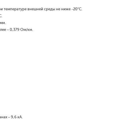
и температуре внешней среды не ниже -20°С.
С.
 мм.
лее – 0,379 Ом/км.
нах – 9,6 кА.