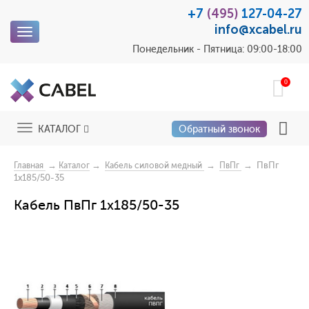
+7
(495)
127-04-27
info@xcabel.ru
Toggle
navigation
Понедельник - Пятница: 09:00-18:00
0
Toggle
КАТАЛОГ
Обратный звонок
navigation
→
→
→
→ ПвПг
Главная
Каталог
Кабель силовой медный
ПвПг
1x185/50-35
Кабель ПвПг 1x185/50-35