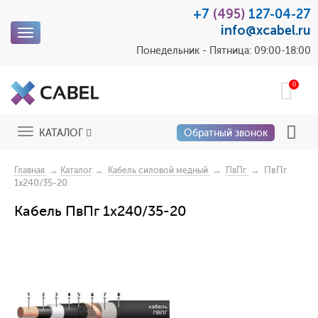
+7
(495)
127-04-27
info@xcabel.ru
Toggle
navigation
Понедельник - Пятница: 09:00-18:00
0
Toggle
КАТАЛОГ
Обратный звонок
navigation
→
→
→
→ ПвПг
Главная
Каталог
Кабель силовой медный
ПвПг
1x240/35-20
Кабель ПвПг 1x240/35-20