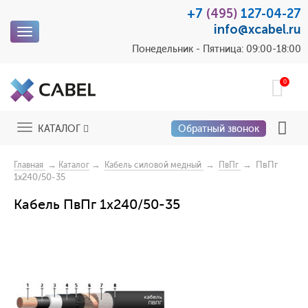
+7
(495)
127-04-27
info@xcabel.ru
Toggle
navigation
Понедельник - Пятница: 09:00-18:00
0
Toggle
КАТАЛОГ
Обратный звонок
navigation
→
→
→
→ ПвПг
Главная
Каталог
Кабель силовой медный
ПвПг
1x240/50-35
Кабель ПвПг 1x240/50-35