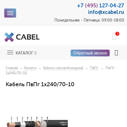
+7
(495)
127-04-27
info@xcabel.ru
Toggle
navigation
Понедельник - Пятница: 09:00-18:00
0
Toggle
КАТАЛОГ
Обратный звонок
navigation
→
→
→
→ ПвПг
Главная
Каталог
Кабель силовой медный
ПвПг
1x240/70-10
Кабель ПвПг 1x240/70-10