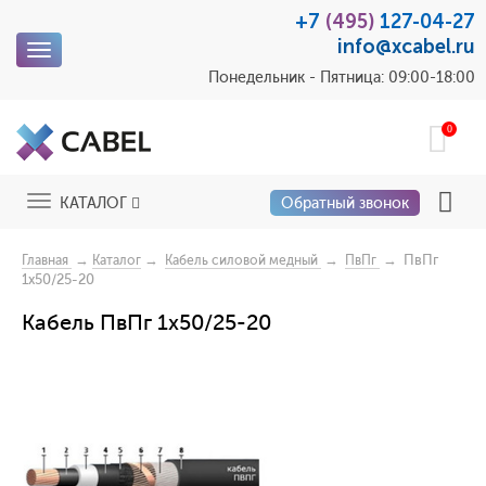
+7
(495)
127-04-27
info@xcabel.ru
Toggle
navigation
Понедельник - Пятница: 09:00-18:00
0
Toggle
КАТАЛОГ
Обратный звонок
navigation
→
→
→
→ ПвПг
Главная
Каталог
Кабель силовой медный
ПвПг
1x50/25-20
Кабель ПвПг 1x50/25-20