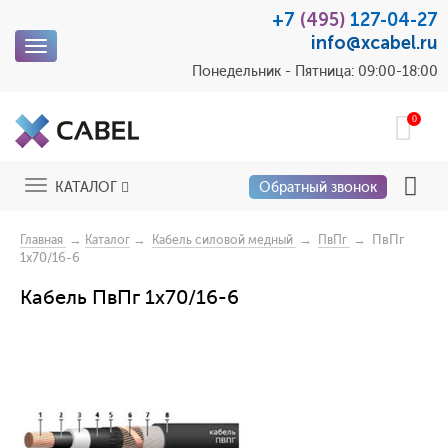
+7
(495)
127-04-27
info@xcabel.ru
Toggle
navigation
Понедельник - Пятница: 09:00-18:00
0
Toggle
КАТАЛОГ
Обратный звонок
navigation
→
→
→
→ ПвПг
Главная
Каталог
Кабель силовой медный
ПвПг
1x70/16-6
Кабель ПвПг 1x70/16-6