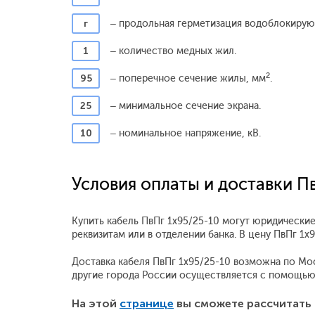
г
– продольная герметизация водоблокиру
1
– количество медных жил.
2
95
– поперечное сечение жилы, мм
.
25
– минимальное сечение экрана.
10
– номинальное напряжение, кВ.
Условия оплаты и доставки П
Купить кабель ПвПг 1x95/25-10 могут юридические
реквизитам или в отделении банка. В цену ПвПг 1
Доставка кабеля ПвПг 1x95/25-10 возможна по Моск
другие города России осуществляется с помощью
На этой
странице
вы сможете рассчитать 