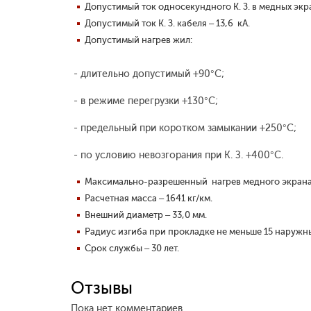
Допустимый ток односекундного К. З. в медных экран
Допустимый ток К. З. кабеля – 13,6 кА.
Допустимый нагрев жил:
- длительно допустимый +90°С;
- в режиме перегрузки +130°С;
- предельный при коротком замыкании +250°С;
- по условию невозгорания при К. З. +400°С.
Максимально-разрешенный нагрев медного экрана
Расчетная масса – 1641 кг/км.
Внешний диаметр – 33,0 мм.
Радиус изгиба при прокладке не меньше 15 наружн
Срок службы – 30 лет.
Отзывы
Пока нет комментариев