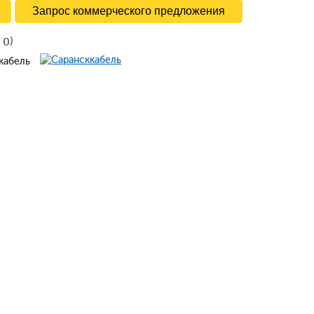
Запрос коммерческого предложения
в
)
0
ккабель