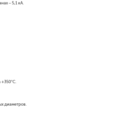
ах – 5,1 кА.
 +350°С.
ых диаметров.