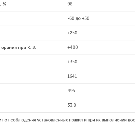
, %
98
-60 до +50
+250
орания при К. З.
+400
+350
1641
495
33,0
ит от соблюдения установленных правил и при их выполнении дос