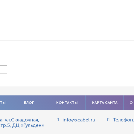
АТЫ
БЛОГ
КОНТАКТЫ
КАРТА САЙТА
О
а
,
ул.Складочная,
info@xcabel.ru
Телефон
стр.5, ДЦ «Гульден»