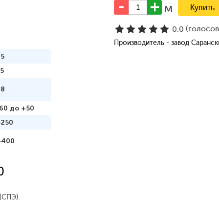
м
(голосо
0.0
Производитель - завод Саранс
95
5
98
60 до +50
+250
+400
0
(СПЭ).