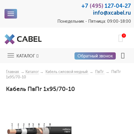
+7
(495)
127-04-27
info@xcabel.ru
Toggle
navigation
Понедельник - Пятница: 09:00-18:00
0
Toggle
КАТАЛОГ
Обратный звонок
navigation
→
→
→
→ ПвПг
Главная
Каталог
Кабель силовой медный
ПвПг
1x95/70-10
Кабель ПвПг 1x95/70-10