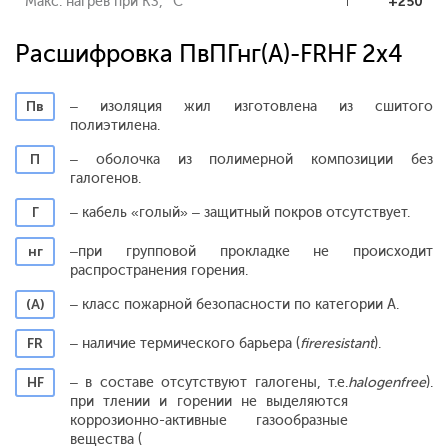
Макс. нагрев при КЗ, °С
+250
Расшифровка ПвПГнг(A)-FRHF 2x4
Пв
– изоляция жил изготовлена из сшитого
полиэтилена.
П
– оболочка из полимерной композиции без
галогенов.
Г
– кабель «голый» – защитный покров отсутствует.
нг
–при групповой прокладке не происходит
распространения горения.
(А)
– класс пожарной безопасности по категории А.
FR
– наличие термического барьера (
fireresistant
).
HF
– в составе отсутствуют галогены, т.е.
halogenfree
).
при тлении и горении не выделяются
коррозионно-активные газообразные
вещества (