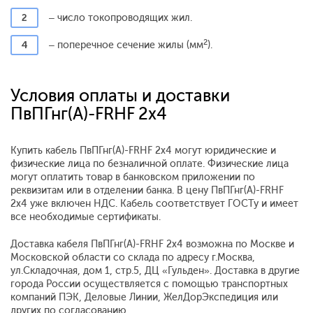
2
– число токопроводящих жил.
2
4
– поперечное сечение жилы (мм
).
Условия оплаты и доставки
ПвПГнг(A)-FRHF 2x4
Купить кабель ПвПГнг(A)-FRHF 2x4 могут юридические и
физические лица по безналичной оплате. Физические лица
могут оплатить товар в банковском приложении по
реквизитам или в отделении банка. В цену ПвПГнг(A)-FRHF
2x4 уже включен НДС. Кабель соответствует ГОСТу и имеет
все необходимые сертификаты.
Доставка кабеля ПвПГнг(A)-FRHF 2x4 возможна по Москве и
Московской области со склада по адресу г.Москва,
ул.Складочная, дом 1, стр.5, ДЦ «Гульден». Доставка в другие
города России осуществляется с помощью транспортных
компаний ПЭК, Деловые Линии, ЖелДорЭкспедиция или
других по согласованию.