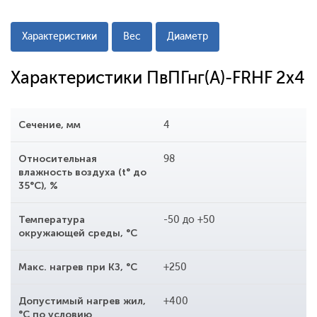
Характеристики
Вес
Диаметр
Характеристики ПвПГнг(A)-FRHF 2x4
Сечение, мм
4
Относительная
98
влажность воздуха (t° до
35°С), %
Температура
-50 до +50
окружающей среды, °С
Макс. нагрев при КЗ, °С
+250
Допустимый нагрев жил,
+400
°С по условию