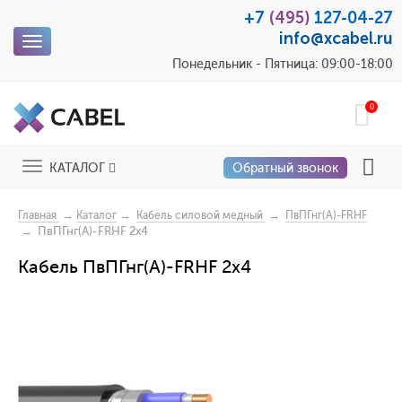
+7
(495)
127-04-27
info@xcabel.ru
Toggle
navigation
Понедельник - Пятница: 09:00-18:00
0
Toggle
КАТАЛОГ
Обратный звонок
navigation
→
→
→
Главная
Каталог
Кабель силовой медный
ПвПГнг(A)-FRHF
→ ПвПГнг(A)-FRHF 2x4
Кабель ПвПГнг(A)-FRHF 2x4