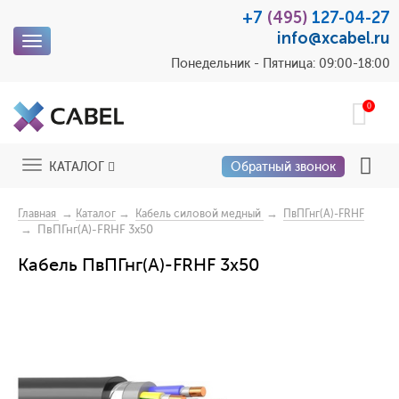
+7
(495)
127-04-27
info@xcabel.ru
Toggle
navigation
Понедельник - Пятница: 09:00-18:00
0
Toggle
КАТАЛОГ
Обратный звонок
navigation
→
→
→
Главная
Каталог
Кабель силовой медный
ПвПГнг(A)-FRHF
→ ПвПГнг(A)-FRHF 3x50
Кабель ПвПГнг(A)-FRHF 3x50