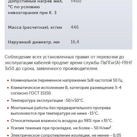
Допустимый нагрев жил,
+400
°С по условию
невозгорания при К. З
Масса (расчетная), кг/км
446
Наружный диаметр, мм
16,4
Соблюдение всех установленных правил от перевозки до
эксплуатации кабелей продлит время службы ПвПГнг(A)-FRHF
3x50 до срока, заявленного производителем.
Номинальное переменное напряжение 1кВ частотой 50 Гц.
Климатическое исполнение В, категория размещения 3–4
согласно ГОСТ 15150.
Температура эксплуатации -50/+50°С.
Монтажные работы без предварительного прогрева
выполняются при температуре не ниже -15°С.
Относительная влажность воздуха до 98% при +35°С.
2
Усилия тяжения при прокладке, не более – 50 Н/мм
.
Электрическое сопротивление изоляции, не менее – 0,05