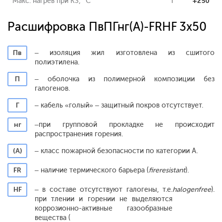
Макс. нагрев при КЗ, °С
+250
Расшифровка ПвПГнг(A)-FRHF 3x50
Пв
– изоляция жил изготовлена из сшитого
полиэтилена.
П
– оболочка из полимерной композиции без
галогенов.
Г
– кабель «голый» – защитный покров отсутствует.
нг
–при групповой прокладке не происходит
распространения горения.
(А)
– класс пожарной безопасности по категории А.
FR
– наличие термического барьера (
fireresistant
).
HF
– в составе отсутствуют галогены, т.е.
halogenfree
).
при тлении и горении не выделяются
коррозионно-активные газообразные
вещества (