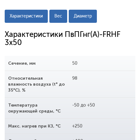
Характеристики
Вес
Диаметр
Характеристики ПвПГнг(A)-FRHF
3x50
Сечение, мм
50
Относительная
98
влажность воздуха (t° до
35°С), %
Температура
-50 до +50
окружающей среды, °С
Макс. нагрев при КЗ, °С
+250