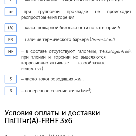
нг
–при групповой прокладке не происходит
распространения горения.
(А)
– класс пожарной безопасности по категории А.
FR
– наличие термического барьера (
fireresistant
).
HF
– в составе отсутствуют галогены, т.е.
halogenfree
).
при тлении и горении не выделяются
коррозионно-активные газообразные
вещества (
3
– число токопроводящих жил.
2
6
– поперечное сечение жилы (мм
).
Условия оплаты и доставки
ПвПГнг(A)-FRHF 3x6