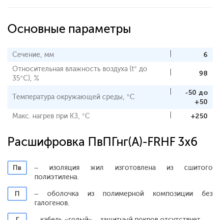
Основные параметры
Сечение, мм
6
Относительная влажность воздуха (t° до
98
35°С), %
-50 до
Температура окружающей среды, °С
+50
Макс. нагрев при КЗ, °С
+250
Расшифровка ПвПГнг(A)-FRHF 3x6
Пв
– изоляция жил изготовлена из сшитого
полиэтилена.
П
– оболочка из полимерной композиции без
галогенов.
Г
– кабель «голый» – защитный покров отсутствует.