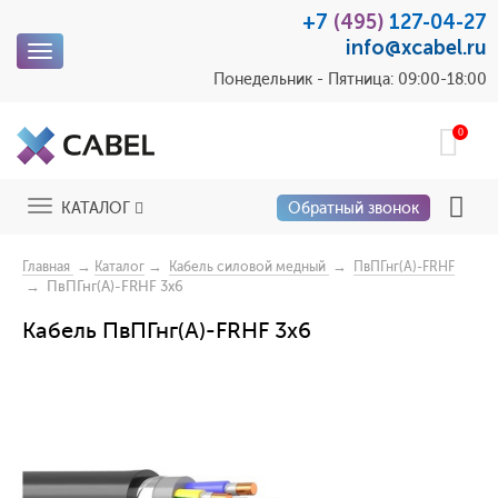
+7
(495)
127-04-27
info@xcabel.ru
Toggle
navigation
Понедельник - Пятница: 09:00-18:00
0
Toggle
КАТАЛОГ
Обратный звонок
navigation
→
→
→
Главная
Каталог
Кабель силовой медный
ПвПГнг(A)-FRHF
→ ПвПГнг(A)-FRHF 3x6
Кабель ПвПГнг(A)-FRHF 3x6