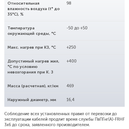
Относительная
98
влажность воздуха (t° до
35°С), %
Температура
-50 до +50
окружающей среды, °С
Макс. нагрев при КЗ, °С
+250
Допустимый нагрев жил,
+400
°С по условию
невозгорания при К. З
Масса (расчетная), кг/км
469
Наружный диаметр, мм
16,4
Соблюдение всех установленных правил от перевозки до
эксплуатации кабелей продлит время службы ПвПГнг(A)-FRHF
3x6 до срока, заявленного производителем.