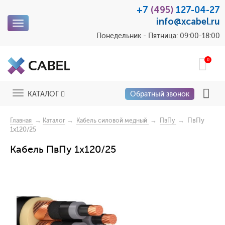
+7
(495)
127-04-27
info@xcabel.ru
Toggle
navigation
Понедельник - Пятница: 09:00-18:00
0
Toggle
КАТАЛОГ
Обратный звонок
navigation
→
→
→
→ ПвПу
Главная
Каталог
Кабель силовой медный
ПвПу
1x120/25
Кабель ПвПу 1x120/25