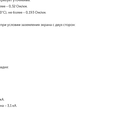
требует уточнения.
лее – 0,32 Ом/км.
°С), не более – 0,193 Ом/км.
при условии заземления экрана с двух сторон:
адке:
кА.
а – 3,1 кА.