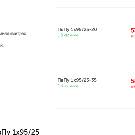
ПвПу 1x95/25-20
5
миллиметрах.
В наличии
ц
х.
ПвПу 1x95/25-35
5
В наличии
ц
вПу 1x95/25