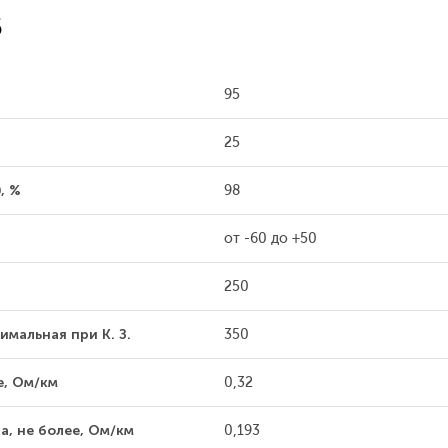
5
95
25
, %
98
от -60 до +50
250
имальная при К. З.
350
е, Ом/км
0,32
, не более, Ом/км
0,193