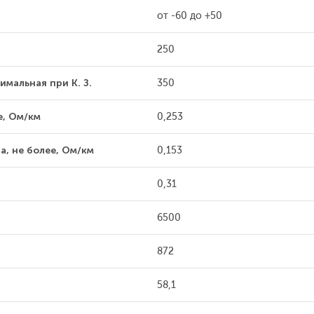
от -60 до +50
250
имальная при К. З.
350
е, Ом/км
0,253
, не более, Ом/км
0,153
0,31
6500
872
58,1