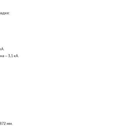
адке:
кА.
а – 3,1 кА.
872 мм.