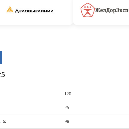
25
120
25
, %
98