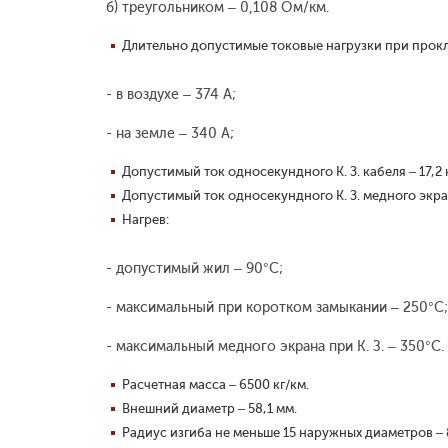
б) треугольником – 0,108 Ом/км.
Длительно допустимые токовые нагрузки при прокл
- в воздухе – 374 А;
- на земле – 340 А;
Допустимый ток односекундного К. З. кабеля – 17,2 
Допустимый ток односекундного К. З. медного экран
Нагрев:
- допустимый жил – 90°С;
- максимальный при коротком замыкании – 250°С;
- максимальный медного экрана при К. З. – 350°С.
Расчетная масса – 6500 кг/км.
Внешний диаметр – 58,1 мм.
Радиус изгиба не меньше 15 наружных диаметров – 