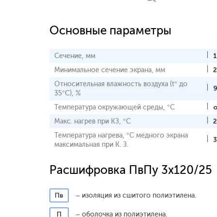
Основные параметры
Сечение, мм
Минимальное сечение экрана, мм
2
Относительная влажность воздуха (t° до
35°С), %
Температура окружающей среды, °С
о
Макс. нагрев при КЗ, °С
Температура нагрева, °С медного экрана
максимальная при К. З.
Расшифровка ПвПу 3x120/25
Пв
– изоляция из сшитого полиэтилена.
П
– оболочка из полиэтилена.