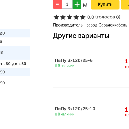
м
(голосов
)
0.0
0
Производитель - завод Сарансккабель
120
Другие варианты
5
98
ПвПу 3x120/25-6
1
т -60 до +50
В наличии
ц
250
350
ПвПу 3x120/25-10
1
В наличии
ц