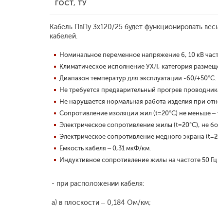
ГОСТ, ТУ
Кабель ПвПу 3x120/25 будет функционировать вес
кабелей.
Номинальное переменное напряжение 6, 10 кВ част
Климатическое исполнение УХЛ, категория размещен
Диапазон температур для эксплуатации -60/+50°С.
Не требуется предварительный прогрев проводника
Не нарушается нормальная работа изделия при отн
Сопротивление изоляции жил (t=20°С) не меньше – 
Электрическое сопротивление жилы (t=20°С), не бо
Электрическое сопротивление медного экрана (t=20°
Емкость кабеля – 0,31 мкФ/км.
Индуктивное сопротивление жилы на частоте 50 Гц 
- при расположении кабеля:
а) в плоскости – 0,184 Ом/км;