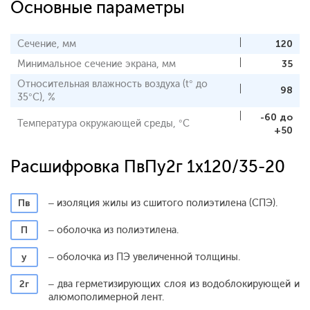
Основные параметры
Сечение, мм
120
Минимальное сечение экрана, мм
35
Относительная влажность воздуха (t° до
98
35°С), %
-60 до
Температура окружающей среды, °С
+50
Расшифровка ПвПу2г 1x120/35-20
Пв
– изоляция жилы из сшитого полиэтилена (СПЭ).
П
– оболочка из полиэтилена.
у
– оболочка из ПЭ увеличенной толщины.
2г
– два герметизирующих слоя из водоблокирующей и
алюмополимерной лент.