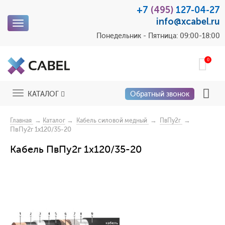
+7
(495)
127-04-27
info@xcabel.ru
Toggle
navigation
Понедельник - Пятница: 09:00-18:00
0
Toggle
КАТАЛОГ
Обратный звонок
navigation
→
→
→
→
Главная
Каталог
Кабель силовой медный
ПвПу2г
ПвПу2г 1x120/35-20
Кабель ПвПу2г 1x120/35-20