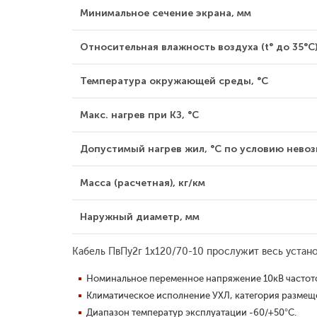
Минимальное сечение экрана, мм
Относительная влажность воздуха (t° до 35°С)
Температура окружающей среды, °С
Макс. нагрев при КЗ, °С
Допустимый нагрев жил, °С по условию невозг
Масса (расчетная), кг/км
Наружный диаметр, мм
Кабель ПвПу2г 1x120/70-10 прослужит весь устан
Номинальное переменное напряжение 10кВ частото
Климатическое исполнение УХЛ, категория размещен
Диапазон температур эксплуатации -60/+50°С.