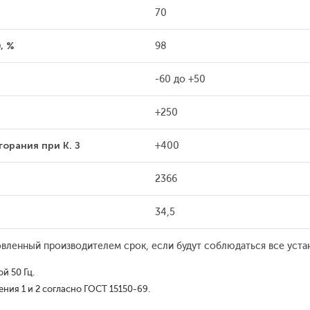
70
, %
98
-60 до +50
+250
орания при К. З
+400
2366
34,5
овленный производителем срок, если будут соблюдаться все уста
й 50 Гц.
ия 1 и 2 согласно ГОСТ 15150-69.