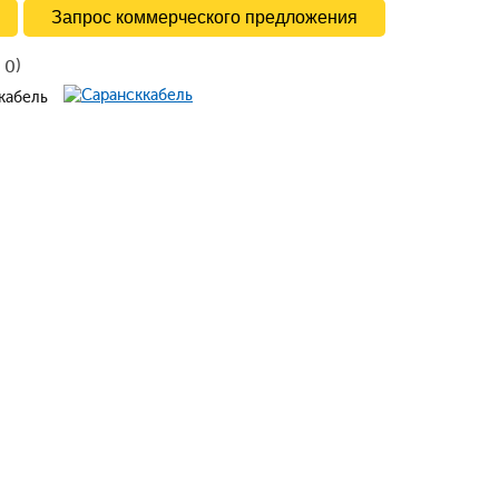
Запрос коммерческого предложения
в
)
0
ккабель