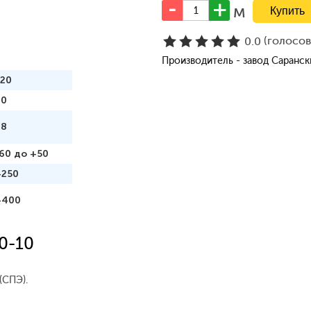
м
(голосо
0.0
Производитель - завод Саранс
120
70
98
60 до +50
+250
+400
0-10
(СПЭ).