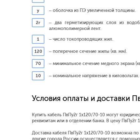
у
– оболочка из ПЭ увеличенной толщины.
2г
– два герметизирующих слоя из водо
алюмополимерной лент.
1
– число токопроводящих жил.
120
– поперечное сечение жилы (кв. мм).
70
– минимальное сечение медного экрана (кв
10
– номинальное напряжение в киловольтах.
Условия оплаты и доставки П
Купить кабель ПвПу2г 1x120/70-10 могут юридичес
реквизитам или в отделении банка. В цену ПвПу2г
Доставка кабеля ПвПу2г 1x120/70-10 возможна по М
другие города России осуществляется с помощью