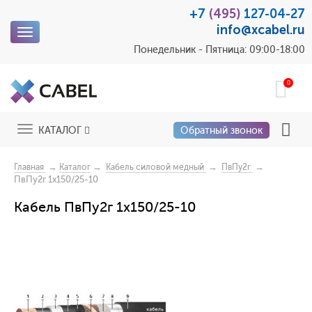
+7
(495)
127-04-27
info@xcabel.ru
Toggle
navigation
Понедельник - Пятница: 09:00-18:00
0
Toggle
КАТАЛОГ
Обратный звонок
navigation
→
→
→
→
Главная
Каталог
Кабель силовой медный
ПвПу2г
ПвПу2г 1x150/25-10
Кабель ПвПу2г 1x150/25-10