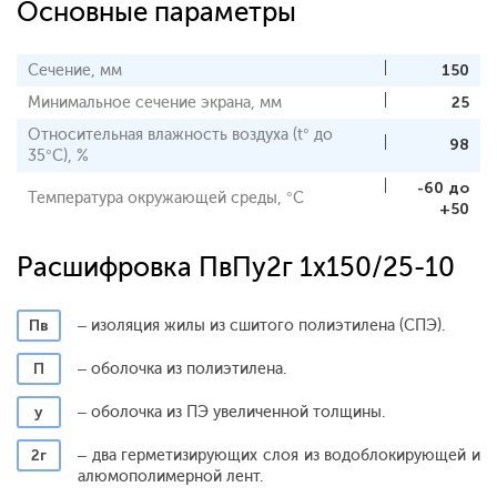
Основные параметры
Сечение, мм
150
Минимальное сечение экрана, мм
25
Относительная влажность воздуха (t° до
98
35°С), %
-60 до
Температура окружающей среды, °С
+50
Расшифровка ПвПу2г 1x150/25-10
Пв
– изоляция жилы из сшитого полиэтилена (СПЭ).
П
– оболочка из полиэтилена.
у
– оболочка из ПЭ увеличенной толщины.
2г
– два герметизирующих слоя из водоблокирующей и
алюмополимерной лент.