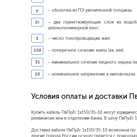
у
– оболочка из ПЭ увеличенной толщины.
2г
– два герметизирующих слоя из водо
алюмополимерной лент.
1
– число токопроводящих жил.
150
– поперечное сечение жилы (кв. мм).
35
– минимальное сечение медного экрана (кв
10
– номинальное напряжение в киловольтах.
Условия оплаты и доставки П
Купить кабель ПвПу2г 1x150/35-10 могут юридичес
реквизитам или в отделении банка. В цену ПвПу2г
Доставка кабеля ПвПу2г 1x150/35-10 возможна по М
другие города России осуществляется с помощью