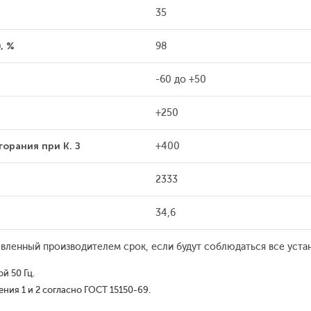
35
, %
98
-60 до +50
+250
орания при К. З
+400
2333
34,6
вленный производителем срок, если будут соблюдаться все уста
й 50 Гц.
ия 1 и 2 согласно ГОСТ 15150-69.