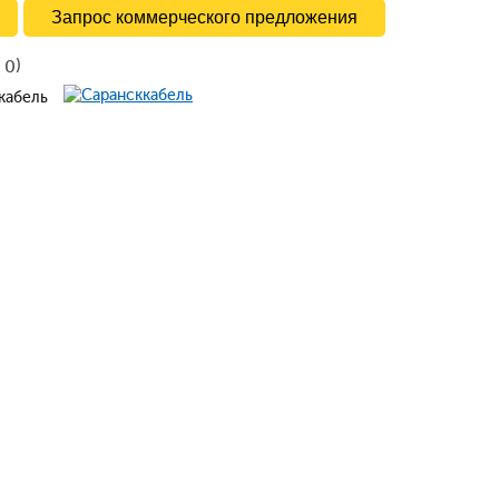
Запрос коммерческого предложения
в
)
0
ккабель