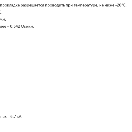
 прокладке разрешается проводить при температуре, не ниже -20°С.
С.
 мм.
лее – 0,542 Ом/км.
ах – 6,7 кА.