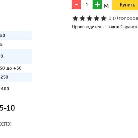
м
(голосо
0.0
Производитель - завод Саранс
150
5
98
60 до +50
+250
+400
5-10
(СПЭ).