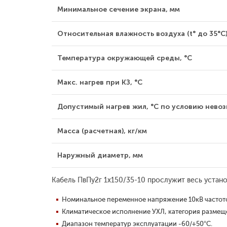
Минимальное сечение экрана, мм
Относительная влажность воздуха (t° до 35°С)
Температура окружающей среды, °С
Макс. нагрев при КЗ, °С
Допустимый нагрев жил, °С по условию невозг
Масса (расчетная), кг/км
Наружный диаметр, мм
Кабель ПвПу2г 1x150/35-10 прослужит весь устано
Номинальное переменное напряжение 10кВ частото
Климатическое исполнение УХЛ, категория размещен
Диапазон температур эксплуатации -60/+50°С.