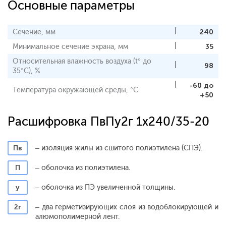
Основные параметры
Сечение, мм
240
Минимальное сечение экрана, мм
35
Относительная влажность воздуха (t° до
98
35°С), %
-60 до
Температура окружающей среды, °С
+50
Расшифровка ПвПу2г 1x240/35-20
Пв
– изоляция жилы из сшитого полиэтилена (СПЭ).
П
– оболочка из полиэтилена.
у
– оболочка из ПЭ увеличенной толщины.
2г
– два герметизирующих слоя из водоблокирующей и
алюмополимерной лент.