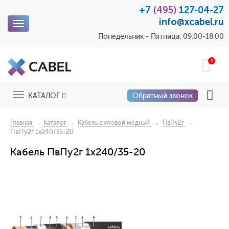
+7
(495)
127-04-27
info@xcabel.ru
Toggle
navigation
Понедельник - Пятница: 09:00-18:00
0
Toggle
КАТАЛОГ
Обратный звонок
navigation
→
→
→
→
Главная
Каталог
Кабель силовой медный
ПвПу2г
ПвПу2г 1x240/35-20
Кабель ПвПу2г 1x240/35-20