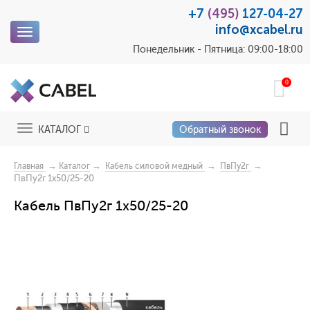
+7
(495)
127-04-27
info@xcabel.ru
Toggle
navigation
Понедельник - Пятница: 09:00-18:00
0
Toggle
КАТАЛОГ
Обратный звонок
navigation
→
→
→
→
Главная
Каталог
Кабель силовой медный
ПвПу2г
ПвПу2г 1x50/25-20
Кабель ПвПу2г 1x50/25-20