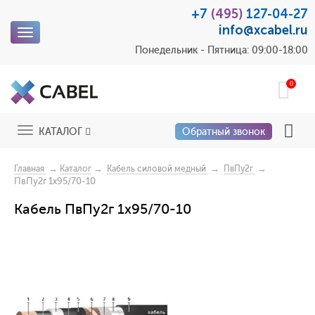
+7
(495)
127-04-27
info@xcabel.ru
Toggle
navigation
Понедельник - Пятница: 09:00-18:00
0
Toggle
КАТАЛОГ
Обратный звонок
navigation
→
→
→
→
Главная
Каталог
Кабель силовой медный
ПвПу2г
ПвПу2г 1x95/70-10
Кабель ПвПу2г 1x95/70-10