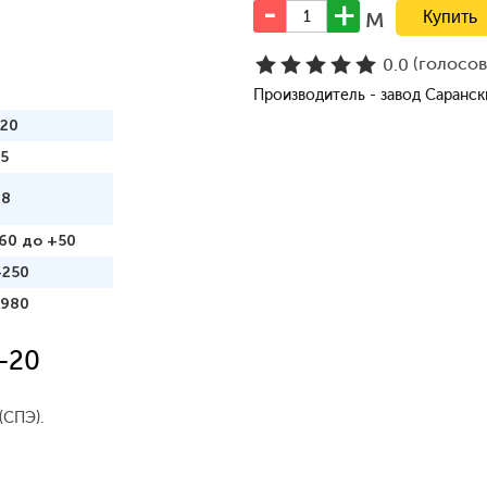
м
(голосо
0.0
Производитель - завод Саранс
120
5
98
60 до +50
+250
1980
-20
(СПЭ).