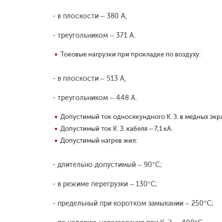
- в плоскости – 380 А,
- треугольником – 371 А.
Токовые нагрузки при прокладке по воздуху:
- в плоскости – 513 А,
- треугольником – 448 А.
Допустимый ток односекундного К. З. в медных экран
Допустимый ток К. З. кабеля – 7,1 кА.
Допустимый нагрев жил:
- длительно допустимый – 90°С;
- в режиме перегрузки – 130°С;
- предельный при коротком замыкании – 250°С;