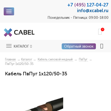
+7
(495)
127-04-27
info@xcabel.ru
Toggle
navigation
Понедельник - Пятница: 09:00-18:00
0
Toggle
КАТАЛОГ
Обратный звонок
navigation
→
→
→
→
Главная
Каталог
Кабель силовой медный
ПвПуг
ПвПуг 1x120/50-35
Кабель ПвПуг 1x120/50-35