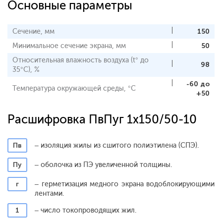
Основные параметры
Сечение, мм
150
Минимальное сечение экрана, мм
50
Относительная влажность воздуха (t° до
98
35°С), %
-60 до
Температура окружающей среды, °С
+50
Расшифровка ПвПуг 1x150/50-10
Пв
– изоляция жилы из сшитого полиэтилена (СПЭ).
Пу
– оболочка из ПЭ увеличенной толщины.
г
– герметизация медного экрана водоблокирующими
лентами.
1
– число токопроводящих жил.