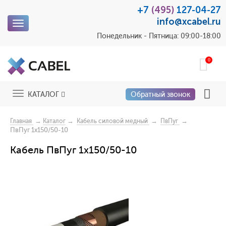
+7
(495)
127-04-27
info@xcabel.ru
Toggle
navigation
Понедельник - Пятница: 09:00-18:00
0
Toggle
КАТАЛОГ
Обратный звонок
navigation
→
→
→
→
Главная
Каталог
Кабель силовой медный
ПвПуг
ПвПуг 1x150/50-10
Кабель ПвПуг 1x150/50-10