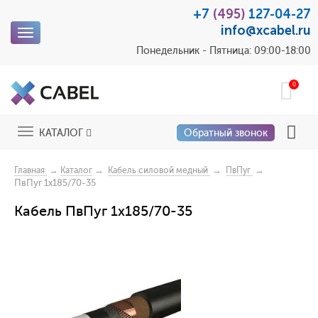
+7
(495)
127-04-27
info@xcabel.ru
Toggle
navigation
Понедельник - Пятница: 09:00-18:00
0
Toggle
КАТАЛОГ
Обратный звонок
navigation
→
→
→
→
Главная
Каталог
Кабель силовой медный
ПвПуг
ПвПуг 1x185/70-35
Кабель ПвПуг 1x185/70-35