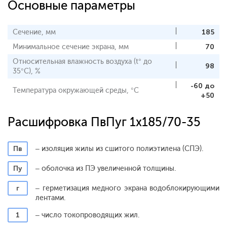
Основные параметры
Сечение, мм
185
Минимальное сечение экрана, мм
70
Относительная влажность воздуха (t° до
98
35°С), %
-60 до
Температура окружающей среды, °С
+50
Расшифровка ПвПуг 1x185/70-35
Пв
– изоляция жилы из сшитого полиэтилена (СПЭ).
Пу
– оболочка из ПЭ увеличенной толщины.
г
– герметизация медного экрана водоблокирующими
лентами.
1
– число токопроводящих жил.