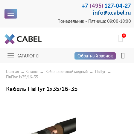
+7
(495)
127-04-27
info@xcabel.ru
Toggle
navigation
Понедельник - Пятница: 09:00-18:00
0
Toggle
КАТАЛОГ
Обратный звонок
navigation
→
→
→
→
Главная
Каталог
Кабель силовой медный
ПвПуг
ПвПуг 1x35/16-35
Кабель ПвПуг 1x35/16-35