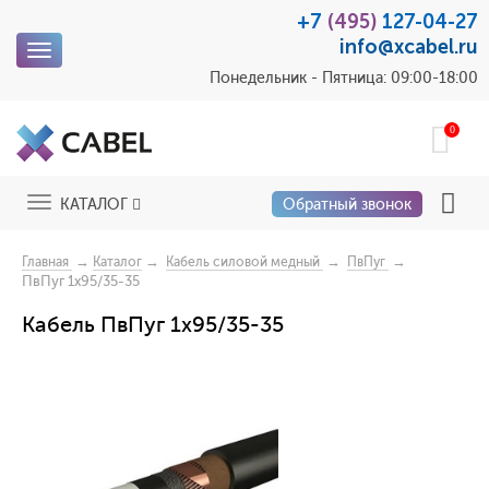
+7
(495)
127-04-27
info@xcabel.ru
Toggle
navigation
Понедельник - Пятница: 09:00-18:00
0
Toggle
КАТАЛОГ
Обратный звонок
navigation
→
→
→
→
Главная
Каталог
Кабель силовой медный
ПвПуг
ПвПуг 1x95/35-35
Кабель ПвПуг 1x95/35-35