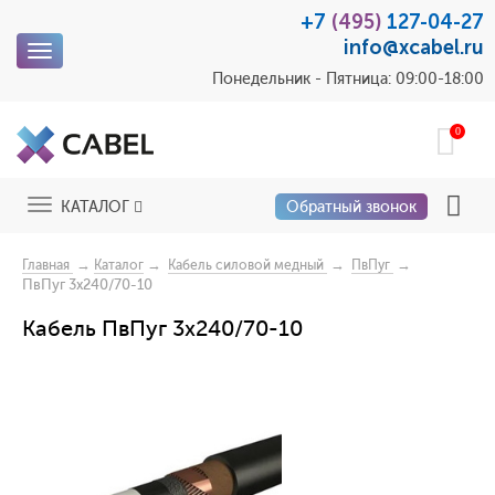
+7
(495)
127-04-27
info@xcabel.ru
Toggle
navigation
Понедельник - Пятница: 09:00-18:00
0
Toggle
КАТАЛОГ
Обратный звонок
navigation
→
→
→
→
Главная
Каталог
Кабель силовой медный
ПвПуг
ПвПуг 3x240/70-10
Кабель ПвПуг 3x240/70-10