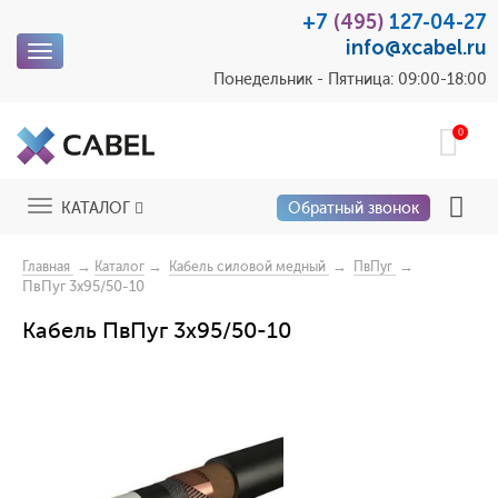
+7
(495)
127-04-27
info@xcabel.ru
Toggle
navigation
Понедельник - Пятница: 09:00-18:00
0
Toggle
КАТАЛОГ
Обратный звонок
navigation
→
→
→
→
Главная
Каталог
Кабель силовой медный
ПвПуг
ПвПуг 3x95/50-10
Кабель ПвПуг 3x95/50-10