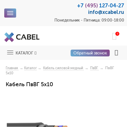
+7
(495)
127-04-27
info@xcabel.ru
Toggle
navigation
Понедельник - Пятница: 09:00-18:00
0
Toggle
КАТАЛОГ
Обратный звонок
navigation
→
→
→
→ ПвВГ
Главная
Каталог
Кабель силовой медный
ПвВГ
5x10
Кабель ПвВГ 5x10