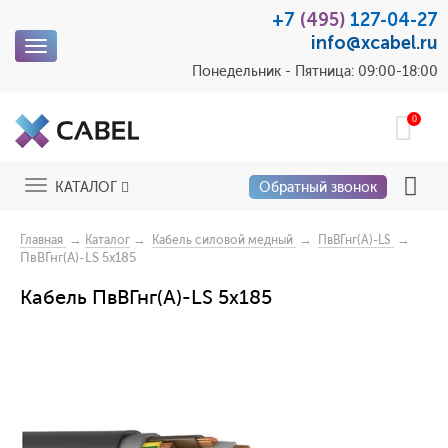
+7
(495)
127-04-27
info@xcabel.ru
Toggle
navigation
Понедельник - Пятница: 09:00-18:00
0
Toggle
КАТАЛОГ
Обратный звонок
navigation
→
→
→
→
Главная
Каталог
Кабель силовой медный
ПвВГнг(A)-LS
ПвВГнг(A)-LS 5x185
Кабель ПвВГнг(A)-LS 5x185