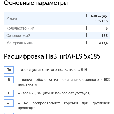
Основные параметры
ПвВГнг(A)-
Марка
LS 5x185
Количество жил
5
Сечение, мм2
185
Материал жилы
медь
Расшифровка ПвВГнг(A)-LS 5x185
Пв
– изоляция из сшитого полиэтилена (ПЭ);
В
– винил, оболочка из поливинилхлоридного (ПВХ)
пластиката;
Г
– «голый», защитный покров отсутствует;
нг
– не распространяет горения при групповой
прокладке;