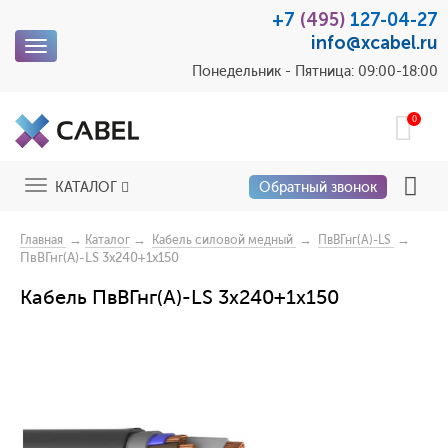
+7
(495)
127-04-27
info@xcabel.ru
Toggle
navigation
Понедельник - Пятница: 09:00-18:00
0
Toggle
КАТАЛОГ
Обратный звонок
navigation
→
→
→
→
Главная
Каталог
Кабель силовой медный
ПвВГнг(A)-LS
ПвВГнг(A)-LS 3x240+1x150
Кабель ПвВГнг(A)-LS 3x240+1x150