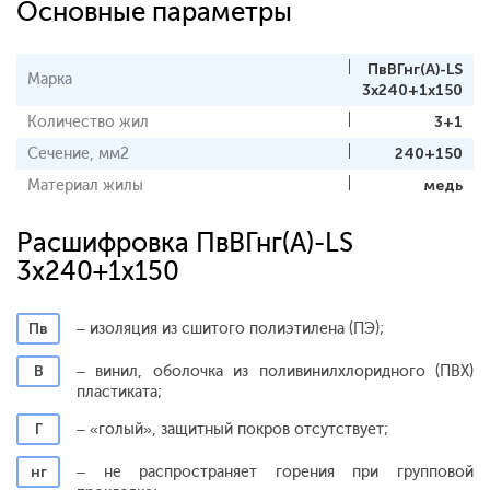
Основные параметры
ПвВГнг(A)-LS
Марка
3x240+1x150
Количество жил
3+1
Сечение, мм2
240+150
Материал жилы
медь
Расшифровка ПвВГнг(A)-LS
3x240+1x150
Пв
– изоляция из сшитого полиэтилена (ПЭ);
В
– винил, оболочка из поливинилхлоридного (ПВХ)
пластиката;
Г
– «голый», защитный покров отсутствует;
нг
– не распространяет горения при групповой