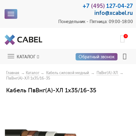
+7
(495)
127-04-27
info@xcabel.ru
Toggle
navigation
Понедельник - Пятница: 09:00-18:00
0
Toggle
КАТАЛОГ
Обратный звонок
navigation
→
→
→
→
Главная
Каталог
Кабель силовой медный
ПвВнг(А)-ХЛ
ПвВнг(А)-ХЛ 1х35/16-35
Кабель ПвВнг(А)-ХЛ 1х35/16-35