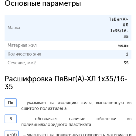
Основные параметры
ПвВнг(А)-
ХЛ
Марка
1х35/16-
35
Материал жил
медь
Количество жил
1
Сечение, мм2
35
Расшифровка ПвВнг(А)-ХЛ 1х35/16-
35
Пв
– указывает на изоляцию жилы, выполненную из
сшитого полиэтилена.
В
– обозначает наличие оболочки из
поливинилхлоридного пластиката.
нг(А)
– указывают на пониженную горючесть материала и