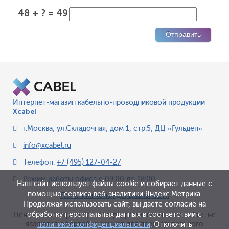
48 + ? = 49
Интернет-магазин кабельно-проводниковой продукции
Xcabel
г.Москва
,
ул.Складочная, дом 1, стр.5, ДЦ «Гульден»
info@xcabel.ru
Телефон:
+7 (495) 127-04-27
Режим работы офиса
с 09:00 до 18:00
Наш сайт использует файлы cookie и собирает данные с
помощью сервиса веб-аналитики Яндекс.Метрика.
Политика конфиденциальности
Продолжая использовать сайт, вы даете согласие на
обработку персональных данных в соответствии с
Цена и иные параметры товара, размещенные на сайте, не
являются офертой, а служат для предварительного
политикой конфиденциальности
. Отключить