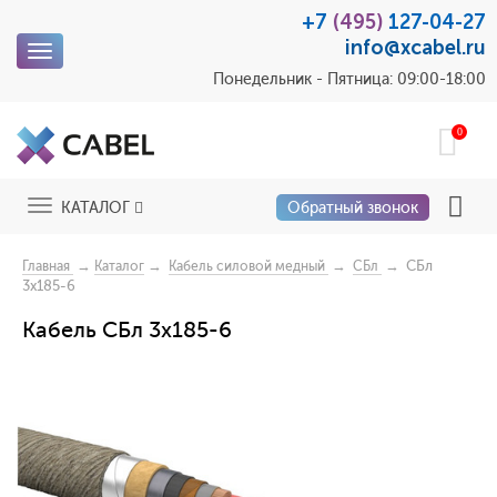
+7
(495)
127-04-27
info@xcabel.ru
Toggle
navigation
Понедельник - Пятница: 09:00-18:00
0
Toggle
КАТАЛОГ
Обратный звонок
navigation
→
→
→
→ СБл
Главная
Каталог
Кабель силовой медный
СБл
3x185-6
Кабель СБл 3x185-6