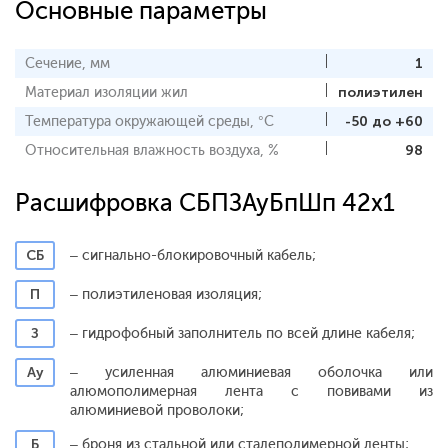
Основные параметры
Сечение, мм
1
Материал изоляции жил
полиэтилен
Температура окружающей среды, °С
-50 до +60
Относительная влажность воздуха, %
98
Расшифровка СБПЗАуБпШп 42x1
СБ
– сигнально-блокировочный кабель;
П
– полиэтиленовая изоляция;
З
– гидрофобный заполнитель по всей длине кабеля;
Ау
– усиленная алюминиевая оболочка или
алюмополимерная лента с повивами из
алюминиевой проволоки;
Б
– броня из стальной или сталеполимерной ленты;