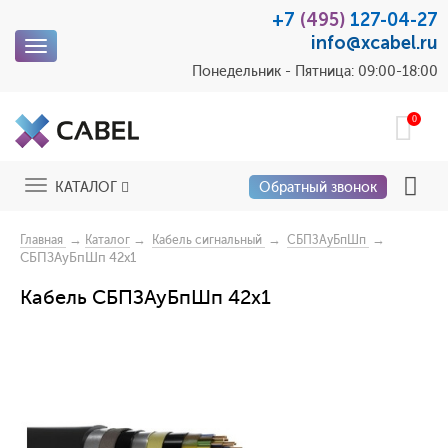
+7
(495)
127-04-27
info@xcabel.ru
Toggle
navigation
Понедельник - Пятница: 09:00-18:00
0
Toggle
КАТАЛОГ
Обратный звонок
navigation
→
→
→
→
Главная
Каталог
Кабель сигнальный
СБПЗАуБпШп
СБПЗАуБпШп 42x1
Кабель СБПЗАуБпШп 42x1