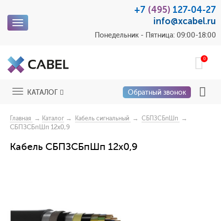
+7
(495)
127-04-27
info@xcabel.ru
Toggle
navigation
Понедельник - Пятница: 09:00-18:00
0
Toggle
КАТАЛОГ
Обратный звонок
navigation
→
→
→
→
Главная
Каталог
Кабель сигнальный
СБПЗСБпШп
СБПЗСБпШп 12x0,9
Кабель СБПЗСБпШп 12x0,9