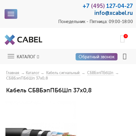
+7
(495)
127-04-27
info@xcabel.ru
Toggle
navigation
Понедельник - Пятница: 09:00-18:00
0
Toggle
КАТАЛОГ
Обратный звонок
navigation
→
→
→
→
Главная
Каталог
Кабель сигнальный
СБВБэпПБбШп
СБВБэпПБбШп 37х0,8
Кабель СБВБэпПБбШп 37х0,8