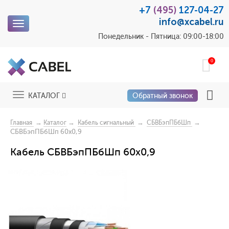
+7
(495)
127-04-27
info@xcabel.ru
Toggle
navigation
Понедельник - Пятница: 09:00-18:00
0
Toggle
КАТАЛОГ
Обратный звонок
navigation
→
→
→
→
Главная
Каталог
Кабель сигнальный
СБВБэпПБбШп
СБВБэпПБбШп 60х0,9
Кабель СБВБэпПБбШп 60х0,9