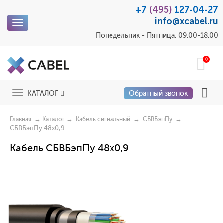
+7
(495)
127-04-27
info@xcabel.ru
Toggle
navigation
Понедельник - Пятница: 09:00-18:00
0
Toggle
КАТАЛОГ
Обратный звонок
navigation
→
→
→
→
Главная
Каталог
Кабель сигнальный
СБВБэпПу
СБВБэпПу 48х0,9
Кабель СБВБэпПу 48х0,9