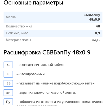
Основные параметры
СБВБэпПу
Марка
48х0,9
Количество жил
48
Сечение, мм2
0,9
Материал жилы
медь
Расшифровка СБВБэпПу 48х0,9
С
– означает сигнальный кабель.
Б
– блокировочный.
ВБ
– указывает на наличие водоблокирующих нитей.
эп
– экран из алюмополимерной ленты.
Пу
– оболочка изготовлена из усиленного полиэтилена