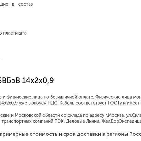
ящие в состав
 пластиката.
.
БВБэВ 14x2x0,9
е и физические лица по безналичной оплате. Физические лица мо
В 14x2x0,9 уже включен НДС. Кабель соответствует ГОСТу и имее
ве и Московской области со склада по адресу г.Москва, ул.Склад
 транспортных компаний ПЭК, Деловые Линии, ЖелДорЭкспедиция
примерные стоимость и срок доставки в регионы Рос