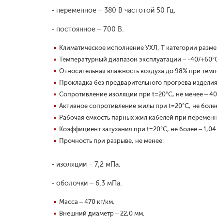
- переменное – 380 В частотой 50 Гц;
- постоянное – 700 В.
Климатическое исполнение УХЛ, Т категории размещ
Температурный диапазон эксплуатации – -40/+60°
Относительная влажность воздуха до 98% при темп
Прокладка без предварительного прогрева изделия
Сопротивление изоляции при t=20°С, не менее – 4
Активное сопротивление жилы при t=20°С, не более
Рабочая емкость парных жил кабелей при переменно
Коэффициент затухания при t=20°С, не более – 1,04
Прочность при разрыве, не менее:
- изоляции – 7,2 мПа.
- оболочки – 6,3 мПа.
Масса – 470 кг/км.
Внешний диаметр – 22,0 мм.