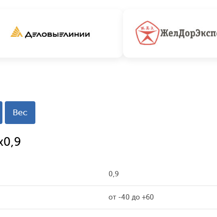
Вес
x0,9
0,9
от -40 до +60