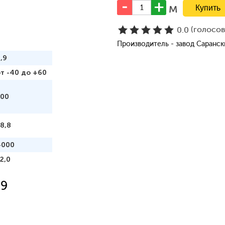
м
(голосо
0.0
Производитель - завод Саранс
,9
т -40 до +60
100
8,8
4000
2,0
,9