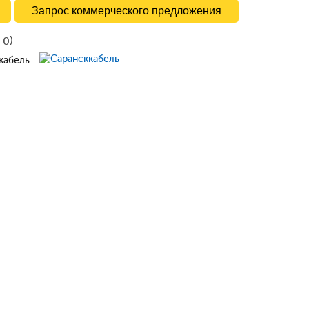
Запрос коммерческого предложения
в
)
0
ккабель