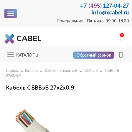
+7
(495)
127-04-27
info@xcabel.ru
Toggle
navigation
Понедельник - Пятница: 09:00-18:00
0
Toggle
КАТАЛОГ
Обратный звонок
navigation
→
→
→
→ СБВБэВ
Главная
Каталог
Кабель сигнальный
СБВБэВ
27x2x0,9
Кабель СБВБэВ 27x2x0,9