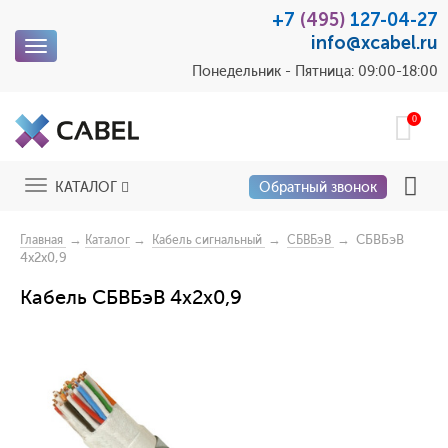
+7
(495)
127-04-27
info@xcabel.ru
Toggle
navigation
Понедельник - Пятница: 09:00-18:00
0
Toggle
КАТАЛОГ
Обратный звонок
navigation
→
→
→
→ СБВБэВ
Главная
Каталог
Кабель сигнальный
СБВБэВ
4x2x0,9
Кабель СБВБэВ 4x2x0,9