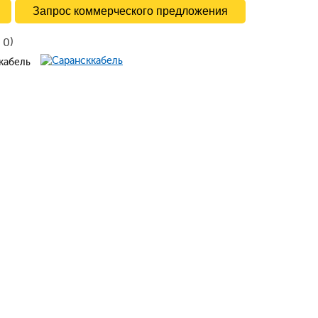
Запрос коммерческого предложения
в
)
0
ккабель