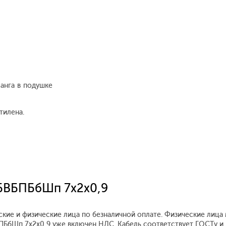
анга в подушке
тилена.
СБВБПБбШп 7x2x0,9
кие и физические лица по безналичной оплате. Физические лица
ВБПБбШп 7x2x0,9 уже включен НДС. Кабель соответствует ГОСТу и