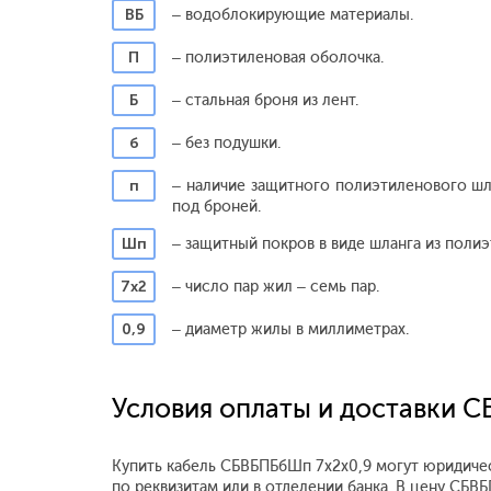
ВБ
– водоблокирующие материалы.
П
– полиэтиленовая оболочка.
Б
– стальная броня из лент.
б
– без подушки.
п
– наличие защитного полиэтиленового шл
под броней.
Шп
– защитный покров в виде шланга из полиэ
7х2
– число пар жил – семь пар.
0,9
– диаметр жилы в миллиметрах.
Условия оплаты и доставки 
Купить кабель СБВБПБбШп 7x2x0,9 могут юридичес
по реквизитам или в отделении банка. В цену СБ