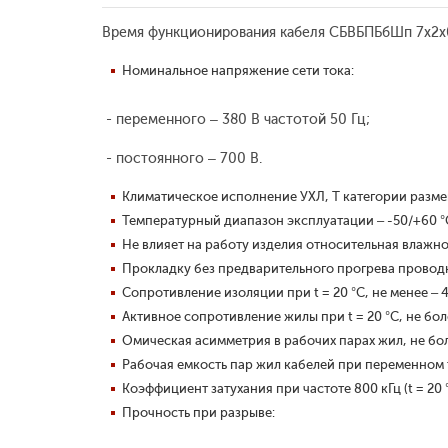
Время функционирования кабеля СБВБПБбШп 7x2x0,
Номинальное напряжение сети тока:
- переменного – 380 В частотой 50 Гц;
- постоянного – 700 В.
Климатическое исполнение УХЛ, Т категории размещ
Температурный диапазон эксплуатации – -50/+60 °
Не влияет на работу изделия относительная влажно
Прокладку без предварительного прогрева проводни
Сопротивление изоляции при t = 20 °С, не менее –
Активное сопротивление жилы при t = 20 °С, не бол
Омическая асимметрия в рабочих парах жил, не бол
Рабочая емкость пар жил кабелей при переменном то
Коэффициент затухания при частоте 800 кГц (t = 20 °
Прочность при разрыве: