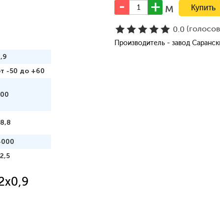
м
(голосо
0.0
Производитель - завод Саранс
,9
т -50 до +60
100
8,8
4000
2,5
2x0,9