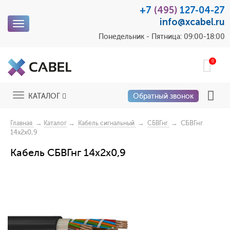
+7
(495)
127-04-27
info@xcabel.ru
Toggle
navigation
Понедельник - Пятница: 09:00-18:00
0
Toggle
КАТАЛОГ
Обратный звонок
navigation
→
→
→
→ СБВГнг
Главная
Каталог
Кабель сигнальный
СБВГнг
14x2x0,9
Кабель СБВГнг 14x2x0,9