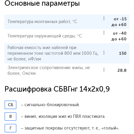
Основные параметры
от -15
Температура монтажных работ, °С
до +60
от -40
Температура окружающей среды, °С
до +60
Рабочая емкость жил кабелей при
переменном токе частотой 800 или 1000 Гц,
150
не более, нФ/км
Электрическое сопротивление жилы, не
28,8
более, Ом/км
Расшифровка СБВГнг 14x2x0,9
СБ
– сигнально-блокировочный.
В
– винил, изоляция жил из ПВХ пластиката.
Г
– защитные покровы отсутствуют, т. е., «голый».