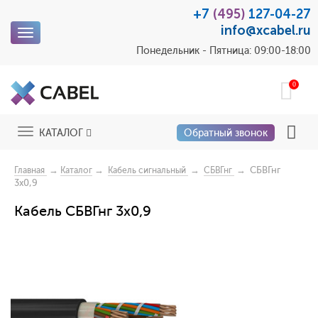
+7
(495)
127-04-27
info@xcabel.ru
Toggle
navigation
Понедельник - Пятница: 09:00-18:00
0
Toggle
КАТАЛОГ
Обратный звонок
navigation
→
→
→
→ СБВГнг
Главная
Каталог
Кабель сигнальный
СБВГнг
3x0,9
Кабель СБВГнг 3x0,9