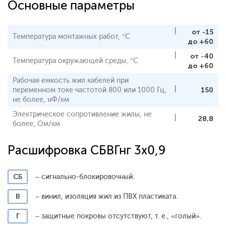
Основные параметры
от -15
Температура монтажных работ, °С
до +60
от -40
Температура окружающей среды, °С
до +60
Рабочая емкость жил кабелей при
переменном токе частотой 800 или 1000 Гц,
150
не более, нФ/км
Электрическое сопротивление жилы, не
28,8
более, Ом/км
Расшифровка СБВГнг 3x0,9
СБ
– сигнально-блокировочный.
В
– винил, изоляция жил из ПВХ пластиката.
Г
– защитные покровы отсутствуют, т. е., «голый».