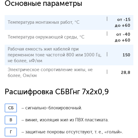
Основные параметры
от -15
Температура монтажных работ, °С
до +60
от -40
Температура окружающей среды, °С
до +60
Рабочая емкость жил кабелей при
переменном токе частотой 800 или 1000 Гц,
150
не более, нФ/км
Электрическое сопротивление жилы, не
28,8
более, Ом/км
Расшифровка СБВГнг 7x2x0,9
СБ
– сигнально-блокировочный.
В
– винил, изоляция жил из ПВХ пластиката.
Г
– защитные покровы отсутствуют, т. е., «голый».