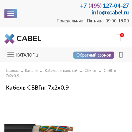
+7
(495)
127-04-27
info@xcabel.ru
Toggle
navigation
Понедельник - Пятница: 09:00-18:00
0
Toggle
КАТАЛОГ
Обратный звонок
navigation
→
→
→
→ СБВГнг
Главная
Каталог
Кабель сигнальный
СБВГнг
7x2x0,9
Кабель СБВГнг 7x2x0,9