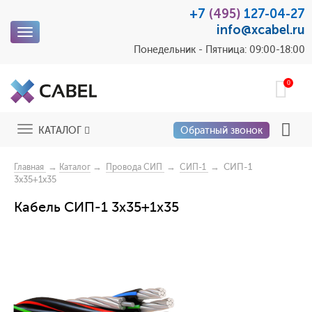
+7
(495)
127-04-27
info@xcabel.ru
Toggle
navigation
Понедельник - Пятница: 09:00-18:00
0
Toggle
КАТАЛОГ
Обратный звонок
navigation
→
→
→
→ СИП-1
Главная
Каталог
Провода СИП
СИП-1
3x35+1x35
Кабель СИП-1 3x35+1x35