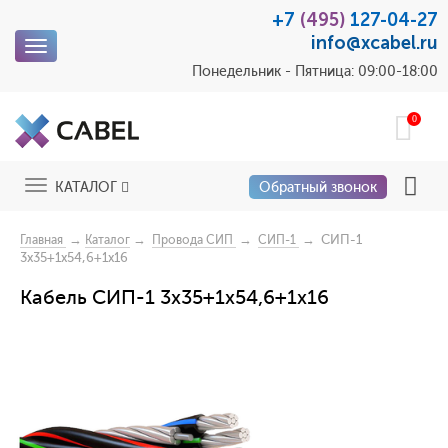
+7
(495)
127-04-27
info@xcabel.ru
Toggle
navigation
Понедельник - Пятница: 09:00-18:00
0
Toggle
КАТАЛОГ
Обратный звонок
navigation
→
→
→
→ СИП-1
Главная
Каталог
Провода СИП
СИП-1
3x35+1x54,6+1x16
Кабель СИП-1 3x35+1x54,6+1x16