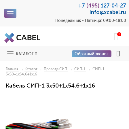
+7
(495)
127-04-27
info@xcabel.ru
Toggle
navigation
Понедельник - Пятница: 09:00-18:00
0
Toggle
КАТАЛОГ
Обратный звонок
navigation
→
→
→
→ СИП-1
Главная
Каталог
Провода СИП
СИП-1
3x50+1x54,6+1x16
Кабель СИП-1 3x50+1x54,6+1x16